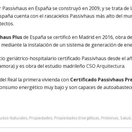
dar Passivhaus en España se construyó en 2009, y se trata de l
paña cuenta con el rascacielos Passivhaus más alto del mun
tectos.
vhaus Plus
de España se certificó en Madrid en 2016, obra d
 mediante la instalación de un sistema de generación de ene
o geriátrico-hospitalario certificado Passivhaus desde el año
mora) y es obra del estudio madrileño
CSO Arquitectura
.
 del Real la primera vivienda con
Certificado Passivhaus P
n consumo energético muy bajo y son capaces de autoabastec
uctos Naturales
Propiedades
Propiedades Energéticas
Proteinas
Salud
,
,
,
,