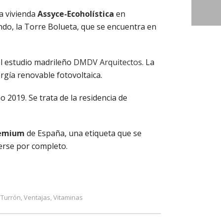
a vivienda
Assyce-Ecoholística
en
do, la Torre Bolueta, que se encuentra en
el estudio madrileño
DMDV Arquitectos
. La
rgía renovable fotovoltaica.
 2019. Se trata de la residencia de
remium
de España, una etiqueta que se
erse por completo.
Turrón
Ventajas
Vitaminas
,
,
,