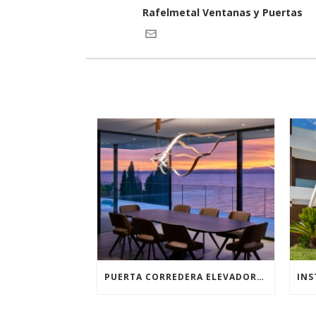
Rafelmetal Ventanas y Puertas
PUERTA CORREDERA ELEVADORA FIN-SLIDE: INNOVACIÓN EN DISEÑO Y FUNCIONALIDAD