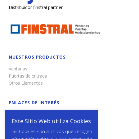
Distribuidor finstral partner:
NUESTROS PRODUCTOS
Ventanas
Puertas de entrada
Otros Elementos
ENLACES DE INTERÉS
Renovación
Este Sitio Web utiliza Cookies
Obra Nueva
Obras Realizadas
Las Cookies son archivos que recogen
información sobre el uso y navegación